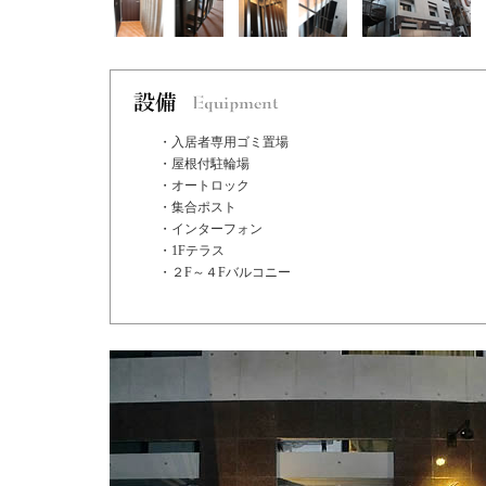
・入居者専用ゴミ置場
・屋根付駐輪場
・オートロック
・集合ポスト
・インターフォン
・1Fテラス
・２F～４Fバルコニー